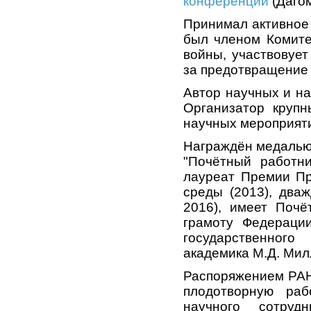
конференции
(Дагом
Принимал активное 
был членом Комите
войны, участвовуе
за предотвращение 
Автор научных и на
Организатор крупн
научных мероприят
Награждён медалью 
"Почётный работни
лауреат Премии Пр
среды (2013), два
2016), имеет Почё
грамоту Федерации
государственног
академика М.Д. Мил
Распоряжением РАН 
плодотворную раб
научного сотру