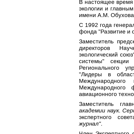
В настоящее время
экологии и главны
имени А.М. Обухова
С 1992 года генера
фонда "Развитие и 
Заместитель предс
директоров Научн
экологический союз
системы" секции
Регионального уп
"Лидеры в облас
Международного 
Международного ф
авиационного технол
Заместитель гла
академии наук. Се
экспертного сов
журнал"
.
Член Экспертного 