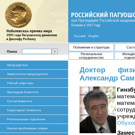
Русский
English
Положение и структура
Сост
Поиск
Региональное
Молодё
сотрудничество
отделе
Председатель
Доктор физ
Заместители председателя
Александр Са
Учёный секретарь
Гинз
Президиум Комитета
мате
Состав Комитета
мате
сотру
Секретариат Комитета
учреж
Региональные отделения
Обухо
Научно-проблемные секции
Замес