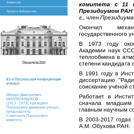
Комиссии
комитета с 11 я
Президиумом РАН о
Архив и библиотека
г., член Президиум
Окончил механи
государственного ун
В 1973 году око
Академии наук ССС
теплообмена в атм
Президиум РАН
степени кандидата 
В 1991 году в Инс
диссертацию "Ради
63-я Пагуошская конференция
учёных
соискание учёной с
Михаил Дмитриевич
Работает в Инсти
МИЛЛИОНЩИКОВ
сначала младшим 
(1913 - 1973),
президент
Пагуошского движения ученых,
главным научным с
председатель
Советского Пагуошского
В 2003-2017 годах
комитета
А.М. Обухова РАН.