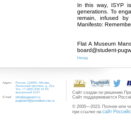
In this way, ISYP is
generations. To enga
remain, infused by 
Manifesto: Remember 
Flat A Museum Mans
board@student-pugw
Назад
Адрес:
Россия, 119991, Москва,
Ленинский проспект, д. 32а,
Тел: +7 (495) 938 15 00,
Сайт создан по решению Пре
внутренний 4107
Сайт поддерживается Росси
E-mail:
info@pugwash.ru
pugwash@presidium.ras.ru
© 2005—2023. Полное или ч
сайт Россий
при ссылке на