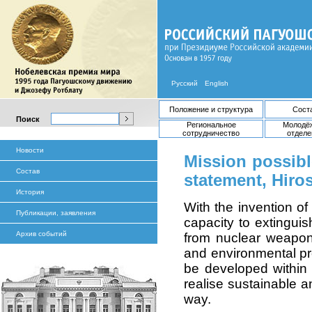
Русский
English
Положение и структура
Сост
Поиск
Региональное
Молодё
сотрудничество
отделе
Новости
Mission possibl
Состав
statement, Hiro
История
With the invention of
Публикации, заявления
capacity to extinguis
Архив событий
from nuclear weapons
and environmental pr
be developed within 
realise sustainable a
way.