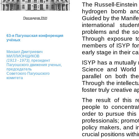
The Russell-Einstein 
hydrogen bomb and h
Guided by the Manife
Президиум РАН
international stud
problems and the soc
63-я Пагуошская конференция
Through exposure to 
учёных
members of ISYP for
early stage in their 
Михаил Дмитриевич
МИЛЛИОНЩИКОВ
(1913 - 1973),
президент
ISYP has a mutually 
Пагуошского движения ученых,
Science and World A
председатель
Советского Пагуошского
parallel on both th
комитета
Through the intellec
foster truly creative 
The result of this 
people to concentrat
order to pursue this
professionals; promo
policy makers, and i
crucial positions with