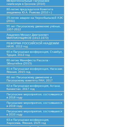
Межрегиональный Пагуошский
симпозиум в Грозном (2010)
80-летие председателя Комитета
академика Ю.А. Рыжова (2010 г.)
25-летие аварии на Чернобыльской АЭС
(2011)
55 лет Пагуошскому движению учёных,
1957-2012
Академик Михаил Дмитриевич
МИЛЛИОНЩИКОВ (1913-1973)
РЕФОРМА РОССИЙСКОЙ АКАДЕМИИ
НАУК, 2013 год
60-я Пагуошская конференция, Стамбул,
Турция, 2013 год
60-летие Манифеста Рассела -
Эйнштейна (2015)
61-я Пагуошская конференция, Нагасаки,
Япония, 2015 год
60 лет Пагуошскому движению и
Пагуошскому комитету РАН, 2017
62-я Пагуошская конференция, Астана,
Казахстан, 2017 год
Пагуошские мероприятия, состоявшиеся
в 2018 году
Пагуошские мероприятия, состоявшиеся
в 2019 году
Пагуошские мероприятия, состоявшиеся
в 2020 году
63-я Пагуошская конференция,
Хиросима, Япония, 2025 год