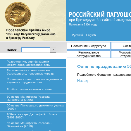
Русский
English
Положение и структура
Сост
Поиск
Региональное
Молодё
сотрудничество
отделе
Разоружение, верификация и
международная безопасность
Фонд по празднованию 5
Региональная и экологическая
безопасность, невоенные угрозы
Подробнее о Фонде по праздновани
Социальная ответственность учёных и
Назад
научное сотрудничество
Ротблатовские научные чтения
50-летие Манифеста Рассела -
Эйнштейна (2005)
50-летие Пагуошского движения ученых
(2007)
100-летие сэра Джозефа Ротблата
(1908-2005)
55-летие Манифеста Рассела -
Эйнштейна (2010)