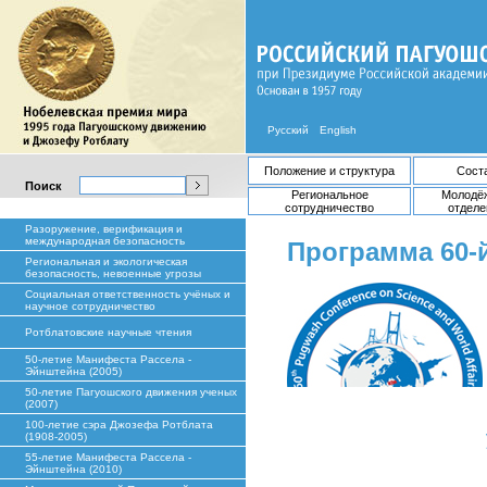
Русский
English
Положение и структура
Сост
Поиск
Региональное
Молодё
сотрудничество
отделе
Разоружение, верификация и
международная безопасность
Программа 60-
Региональная и экологическая
безопасность, невоенные угрозы
Социальная ответственность учёных и
научное сотрудничество
Ротблатовские научные чтения
50-летие Манифеста Рассела -
Эйнштейна (2005)
50-летие Пагуошского движения ученых
(2007)
100-летие сэра Джозефа Ротблата
(1908-2005)
55-летие Манифеста Рассела -
Эйнштейна (2010)