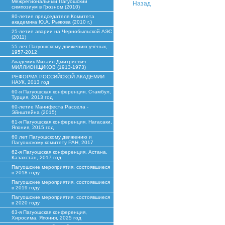
Межрегиональный Пагуошский
Назад
симпозиум в Грозном (2010)
80-летие председателя Комитета
академика Ю.А. Рыжова (2010 г.)
25-летие аварии на Чернобыльской АЭС
(2011)
55 лет Пагуошскому движению учёных,
1957-2012
Академик Михаил Дмитриевич
МИЛЛИОНЩИКОВ (1913-1973)
РЕФОРМА РОССИЙСКОЙ АКАДЕМИИ
НАУК, 2013 год
60-я Пагуошская конференция, Стамбул,
Турция, 2013 год
60-летие Манифеста Рассела -
Эйнштейна (2015)
61-я Пагуошская конференция, Нагасаки,
Япония, 2015 год
60 лет Пагуошскому движению и
Пагуошскому комитету РАН, 2017
62-я Пагуошская конференция, Астана,
Казахстан, 2017 год
Пагуошские мероприятия, состоявшиеся
в 2018 году
Пагуошские мероприятия, состоявшиеся
в 2019 году
Пагуошские мероприятия, состоявшиеся
в 2020 году
63-я Пагуошская конференция,
Хиросима, Япония, 2025 год