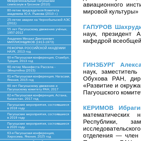
Межрегиональный Пагуошский
авиационного инст
симпозиум в Грозном (2010)
мировой культуры»
80-летие председателя Комитета
академика Ю.А. Рыжова (2010 г.)
25-летие аварии на Чернобыльской АЭС
(2011)
ГАПУРОВ Шахруди
55 лет Пагуошскому движению учёных,
наук, президент 
1957-2012
Академик Михаил Дмитриевич
кафедрой всеобщей 
МИЛЛИОНЩИКОВ (1913-1973)
РЕФОРМА РОССИЙСКОЙ АКАДЕМИИ
НАУК, 2013 год
60-я Пагуошская конференция, Стамбул,
Турция, 2013 год
ГИНЗБУРГ Алекс
60-летие Манифеста Рассела -
наук, заместитель
Эйнштейна (2015)
61-я Пагуошская конференция, Нагасаки,
Обухова РАН, дир
Япония, 2015 год
«Развитие и окружа
60 лет Пагуошскому движению и
Пагуошскому комитету РАН, 2017
Пагуошского комит
62-я Пагуошская конференция, Астана,
Казахстан, 2017 год
Пагуошские мероприятия, состоявшиеся
КЕРИМОВ Ибраги
в 2018 году
математических н
Пагуошские мероприятия, состоявшиеся
в 2019 году
Республики, за
Пагуошские мероприятия, состоявшиеся
в 2020 году
исследовательско
63-я Пагуошская конференция,
отделения ― член 
Хиросима, Япония, 2025 год