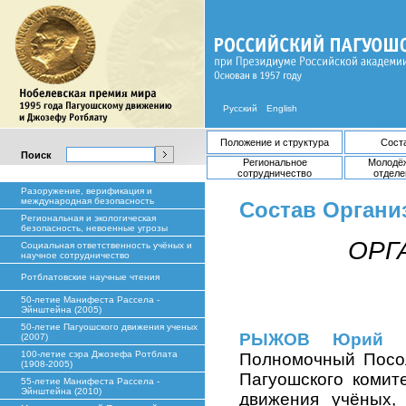
Русский
English
Положение и структура
Сост
Поиск
Региональное
Молодё
сотрудничество
отделе
Разоружение, верификация и
международная безопасность
Состав Органи
Региональная и экологическая
безопасность, невоенные угрозы
ОРГ
Социальная ответственность учёных и
научное сотрудничество
Ротблатовские научные чтения
50-летие Манифеста Рассела -
Эйнштейна (2005)
50-летие Пагуошского движения ученых
РЫЖОВ Юрий А
(2007)
100-летие сэра Джозефа Ротблата
Полномочный Посол
(1908-2005)
Пагуошского комит
55-летие Манифеста Рассела -
Эйнштейна (2010)
движения учёных,