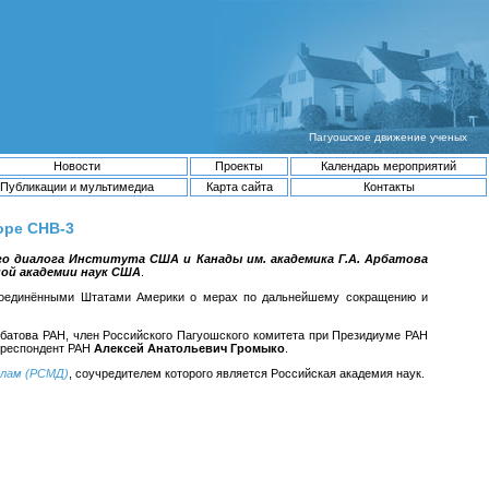
Пагуошское движение ученых
Новости
Проекты
Календарь мероприятий
Публикации и мультимедиа
Карта сайта
Контакты
оре СНВ-3
го диалога Института США и Канады им. академика Г.А. Арбатова
ой академии наук США
.
 Соединёнными Штатами Америки о мерах по дальнейшему сокращению и
батова РАН, член Российского Пагуошского комитета при Президиуме РАН
орреспондент РАН
Алексей Анатольевич Громыко
.
елам (РСМД)
, соучредителем которого является Российская академия наук.