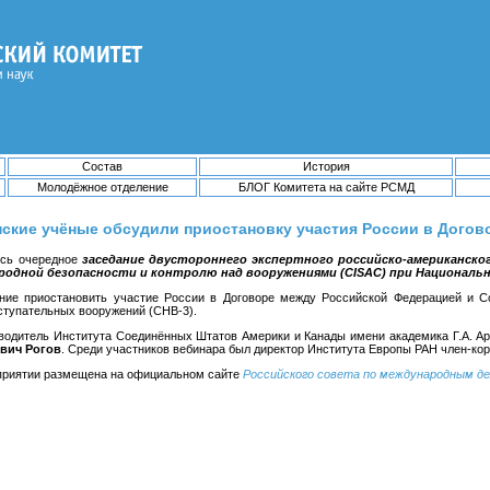
Состав
История
Молодёжное отделение
БЛОГ Комитета на сайте РСМД
нские учёные обсудили приостановку участия России в Догов
ось очередное
заседание двустороннего экспертного российско-американско
родной безопасности и контролю над вооружениями (CISAC) при Национальн
ние приостановить участие России в Договоре между Российской Федерацией и
ступательных вооружений (СНВ-3).
водитель Института Соединённых Штатов Америки и Канады имени академика Г.А. Ар
вич Рогов
. Среди участников вебинара был директор Института Европы РАН член-к
приятии размещена на официальном сайте
Российского совета по международным д