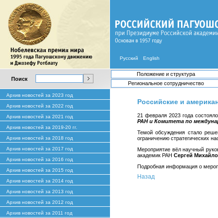
Русский
English
Положение и структура
Поиск
Региональное сотрудничество
Архив новостей за 2023 год
Российские и америка
Архив новостей за 2022 год
21 февраля 2023 года состоял
Архив новостей за 2021 год
РАН и Комитета по междуна
Архив новостей за 2019-20 гг.
Темой обсуждения стало реше
Архив новостей за 2018 год
ограничению стратегических на
Архив новостей за 2017 год
Мероприятие вёл научный руко
академик РАН
Сергей Михайло
Архив новостей за 2016 год
Подробная информация о меро
Архив новостей за 2015 год
Назад
Архив новостей за 2014 год
Архив новостей за 2013 год
Архив новостей за 2012 год
Архив новостей за 2011 год