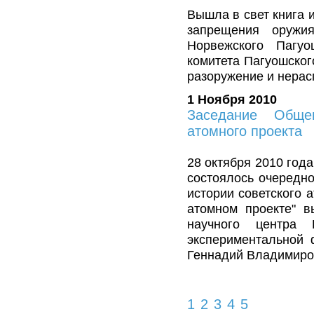
Вышла в свет книга 
запрещения оружия
Норвежского Пагуо
комитета Пагуошско
разоружение и нерас
1 Ноября 2010
Заседание Общем
атомного проекта
28 октября 2010 год
состоялось очередн
истории советского 
атомном проекте" в
научного центра 
экспериментальной 
Геннадий Владимиро
1
2
3
4
5