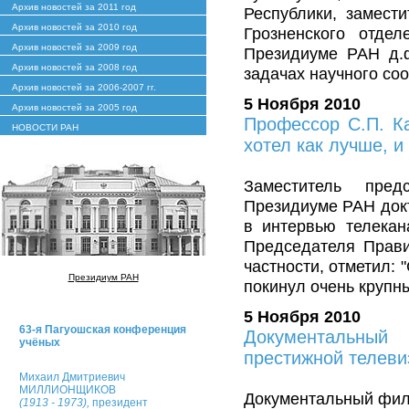
Архив новостей за 2011 год
Республики, замест
Архив новостей за 2010 год
Грозненского отдел
Архив новостей за 2009 год
Президиуме РАН д.ф
Архив новостей за 2008 год
задачах научного со
Архив новостей за 2006-2007 гг.
5 Ноября 2010
Архив новостей за 2005 год
Профессор С.П. К
НОВОСТИ РАН
хотел как лучше, и
Заместитель пред
Президиуме РАН докт
в интервью телекан
Председателя Прави
частности, отметил:
Президиум РАН
покинул очень крупны
5 Ноября 2010
63-я Пагуошская конференция
Документальный
учёных
престижной телеви
Михаил Дмитриевич
МИЛЛИОНЩИКОВ
Документальный фил
(1913 - 1973),
президент