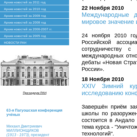
Архив новостей за 2011 год
22 Ноября 2010
Архив новостей за 2010 год
Международные д
Архив новостей за 2009 год
мировое значение 
Архив новостей за 2008 год
Архив новостей за 2006-2007 гг.
24 ноября 2010 го
Архив новостей за 2005 год
Российской ассоци
НОВОСТИ РАН
сотрудничеству с
международных отно
дебаты «Новая Страт
России».
18 Ноября 2010
XXIV Зимний ку
исследованию кон
Президиум РАН
Завершён приём за
63-я Пагуошская конференция
школы по разоруже
учёных
состоится в Андало 
тема курса - "Уничт
Михаил Дмитриевич
МИЛЛИОНЩИКОВ
технологий".
(1913 - 1973),
президент