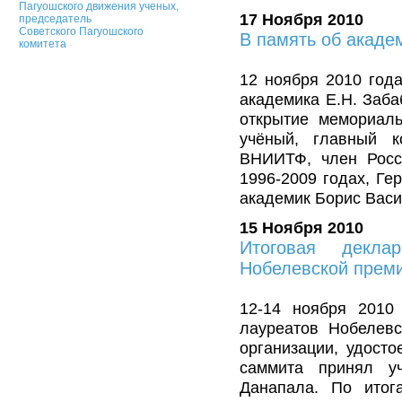
Пагуошского движения ученых,
17 Ноября 2010
председатель
Советского Пагуошского
В память об акаде
комитета
12 ноября 2010 год
академика Е.Н. Заба
открытие мемориал
учёный, главный к
ВНИИТФ, член Росс
1996-2009 годах, Ге
академик Борис Васил
15 Ноября 2010
Итоговая декла
Нобелевской прем
12-14 ноября 2010
лауреатов Нобелевс
организации, удост
саммита принял у
Данапала. По итог