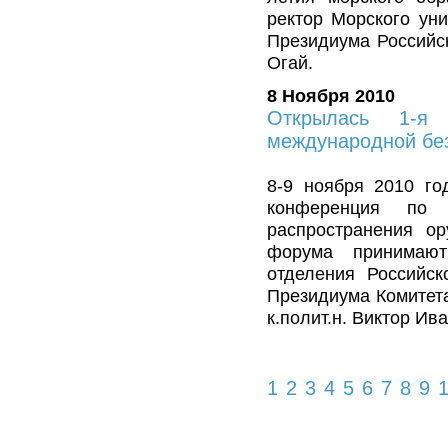
ректор Морского уни
Президиума Российск
Огай.
8 Ноября 2010
Открылась 1-я
международной бе
8-9 ноября 2010 го
конференция по 
распространения ор
форума принимают
отделения Российск
Президиума Комитета
к.полит.н. Виктор И
1
2
3
4
5
6
7
8
9