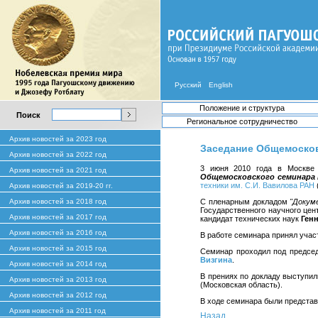
Русский
English
Положение и структура
Поиск
Региональное сотрудничество
Архив новостей за 2023 год
Заседание Общемосков
Архив новостей за 2022 год
3 июня 2010 года в Москве
Архив новостей за 2021 год
Общемосковского семинара
техники им. С.И. Вавилова РАН
Архив новостей за 2019-20 гг.
Архив новостей за 2018 год
С пленарным докладом
"Докум
Государственного научного це
Архив новостей за 2017 год
кандидат технических наук
Ген
Архив новостей за 2016 год
В работе семинара принял учас
Архив новостей за 2015 год
Семинар проходил под предсе
Визгина
.
Архив новостей за 2014 год
В прениях по докладу выступил
Архив новостей за 2013 год
(Московская область).
Архив новостей за 2012 год
В ходе семинара были представл
Архив новостей за 2011 год
Назад