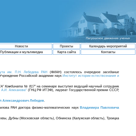
Пагуошское движение ученых
Новости
Проекты
Календарь мероприятий
Публикации и мультимедиа
Карта сайта
Контакты
тута им. П.Н. Лебедева РАН
(ФИАН) состоялось очередное
заседание
я Учреждение Российской академии наук
Институт истории естествознания и
"А" Комбината № 817"
на семинаре выступил ведущий научный сотрудник
 А.И. Алиханова"
(ГНЦ РФ ИТЭФ), лауреат Государственной премии СССР,
л Александрович Лебедев
.
вилова РАН доктора физико-математических наук
Владимира Павловича
квы, Дубны (Московская область), Обнинска (Калужская область), Троицка