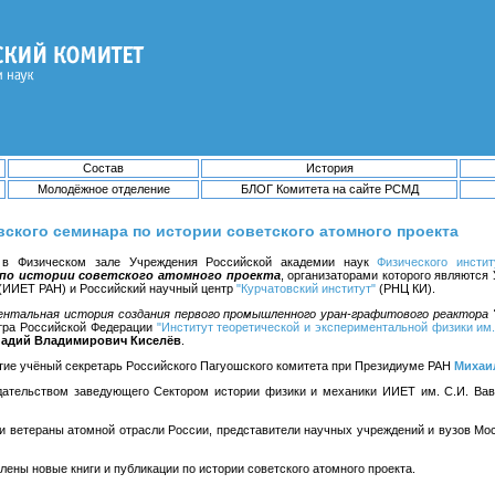
Состав
История
Молодёжное отделение
БЛОГ Комитета на сайте РСМД
ского семинара по истории советского атомного проекта
 в Физическом зале Учреждения Российской академии наук
Физического инсти
 по истории советского атомного проекта
, организаторами которого являютс
(ИИЕТ РАН) и Российский научный центр
"Курчатовский институт"
(РНЦ КИ).
ентальная история создания первого промышленного уран-графитового реактора 
нтра Российской Федерации
"Институт теоретической и экспериментальной физики им.
надий Владимирович Киселёв
.
тие учёный секретарь Российского Пагуошского комитета при Президиуме РАН
Михаи
дательством заведующего Сектором истории физики и механики ИИЕТ им. С.И. Ва
и ветераны атомной отрасли России, представители научных учреждений и вузов Мос
ены новые книги и публикации по истории советского атомного проекта.