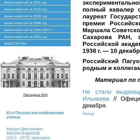
экспериментально
Архив новостей за 2011 год
полный кавалер о
Архив новостей за 2010 год
лауреат Государс
Архив новостей за 2009 год
премии Российск
Архив новостей за 2008 год
Маршала Советског
Архив новостей за 2006-2007 гг.
Сахарова РАН, 
Архив новостей за 2005 год
Российской акад
НОВОСТИ РАН
1938 г. — 10 декабря
Российский Пагуо
родным и коллегам
Материал по 
Не стало выдающе
Президиум РАН
Илькаева
// Офиц
декабря.
63-я Пагуошская конференция
Назад
учёных
Михаил Дмитриевич
МИЛЛИОНЩИКОВ
(1913 - 1973),
президент