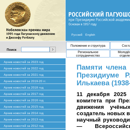
Русский
English
Положение и структура
Сост
Поиск
Региональное
Молодё
сотрудничество
отделе
Архив новостей за 2023 год
Памяти члена 
Архив новостей за 2022 год
Президиуме 
Архив новостей за 2021 год
Илькаева (1938
Архив новостей за 2019-20 гг.
Архив новостей за 2018 год
11 декабря 2025 
Архив новостей за 2017 год
комитета при Пре
Архив новостей за 2016 год
движения учёны
Архив новостей за 2015 год
создатель новых в
Архив новостей за 2014 год
научный руководи
Архив новостей за 2013 год
— Всероссийско
Архив новостей за 2012 год