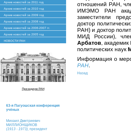
Архив новостей за 2011 год
отношений РАН, чл
Архив новостей за 2010 год
ИМЭМО РАН ака
Архив новостей за 2009 год
заместители пред
Архив новостей за 2008 год
доктор политически
Архив новостей за 2006-2007 гг.
РАН) и доктор поли
Архив новостей за 2005 год
МИД России), чл
НОВОСТИ РАН
Арбатов
, академи
политических наук
М
Информация о мер
РАН
.
Назад
Президиум РАН
63-я Пагуошская конференция
учёных
Михаил Дмитриевич
МИЛЛИОНЩИКОВ
(1913 - 1973),
президент