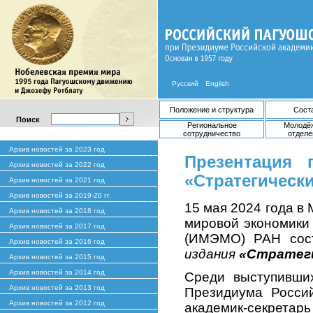
Русский
English
Положение и структура
Сост
Поиск
Региональное
Молодё
сотрудничество
отделе
Архив новостей за 2023 год
Презентация 
Архив новостей за 2022 год
«Стратегически
Архив новостей за 2021 год
Архив новостей за 2019-20 гг.
15 мая 2024 года в
Архив новостей за 2018 год
мировой экономики
Архив новостей за 2017 год
(ИМЭМО) РАН сос
Архив новостей за 2016 год
издания
«Стратеги
Архив новостей за 2015 год
Архив новостей за 2014 год
Среди выступивши
Архив новостей за 2013 год
Президиума Россий
Архив новостей за 2012 год
академик-секретар