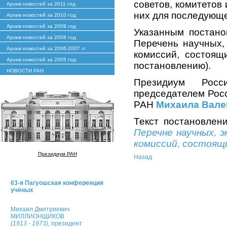
советов, комитетов
Архив новостей за 2011 год
них для последующ
Архив новостей за 2010 год
Архив новостей за 2009 год
Указанным постано
Архив новостей за 2008 год
Перечень научных,
Архив новостей за 2006-2007 гг.
комиссий, состоящ
Архив новостей за 2005 год
постановлению).
НОВОСТИ РАН
Президиум Росс
председателем Росс
РАН
Михаила Вале
Текст постановле
Перечне научных, 
комиссий, состоящ
Президиум РАН
Назад
63-я Пагуошская конференция
учёных
Михаил Дмитриевич
МИЛЛИОНЩИКОВ
(1913 - 1973),
президент