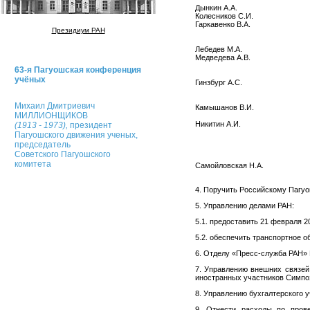
Дынкин А.А.
Колесников С.И.
Гаркавенко В.А.
Президиум РАН
Лебедев М.А.
Медведева А.В.
63-я Пагуошская конференция
учёных
Гинзбург А.С.
Михаил Дмитриевич
Камышанов В.И.
МИЛЛИОНЩИКОВ
Никитин А.И.
(1913 - 1973),
президент
Пагуошского движения ученых,
председатель
Советского Пагуошского
комитета
Самойловская Н.А.
4. Поручить Российскому Пагу
5. Управлению делами РАН:
5.1. предоставить 21 февраля 2
5.2. обеспечить транспортное о
6. Отделу «Пресс-служба РАН»
7. Управлению внешних связей
иностранных участников Симпо
8. Управлению бухгалтерского 
9. Отнести расходы по пров