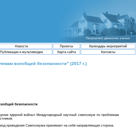
Пагуошское движение ученых
Новости
Проекты
Календарь мероприятий
Публикации и мультимедиа
Карта сайта
Контакты
мам всеобщей безопасности" (2017 г.)
сеобщей безопасности
ращение ядерной войны» Международный научный симпозиум по проблемам
стников.
период проведения Симпозиума принимает на себя направляющая сторона.