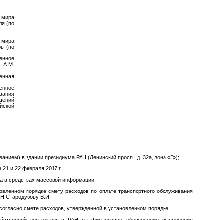
и мира
ля (по
и мира
рь (по
венное
. A.M.
енная
енное
вания
шений
йской
нием) в здании президиума РАН (Ленинский просп., д. 32а, зона «Г»);
21 и 22 февраля 2017 г.
а в средствах массовой информации.
овленном порядке смету расходов по оплате транспортного обслуживания
Н Стародубову В.И.
согласно смете расходов, утвержденной в установленном порядке.
яйственной деятельности РАН на финансовое обеспечение выполнения