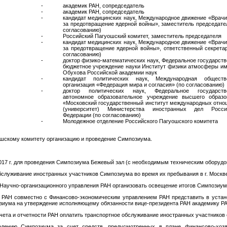
-
академик РАН, сопредседатель
-
академик РАН, сопредседатель
-
кандидат медицинских наук, Международное движение «Врач
за предотвращение ядерной войны», заместитель председате
согласованию)
-
Российский Пагуошский комитет, заместитель председателя
-
кандидат медицинских наук, Международное движение «Врач
за предотвращение ядерной войны», ответственный секрета
согласованию)
-
доктор физико-математических наук, Федеральное государст
бюджетное учреждение науки Институт физики атмосферы им
Обухова Российской академии наук
-
кандидат политических наук, Международная обществ
организация «Федерация мира и согласия» (по согласованию)
-
доктор политических наук, Федеральное государств
автономное образовательное учреждение высшего образо
«Московский государственный институт международных отно
(университет) Министерства иностранных дел Росси
Федерации (по согласованию)
-
Молодежное отделение Российского Пагуошского комитета
ошскому комитету организацию и проведение Симпозиума.
017 г. для проведения Симпозиума Бежевый зал (с необходимым техническим оборудова
бслуживание иностранных участников Симпозиума во время их пребывания в г. Москве 
 Научно-организационного управления РАН организовать освещение итогов Симпозиум
 РАН совместно с Финансово-экономическим управлением РАН представить в устан
зиума на утверждение исполняющему обязанности вице-президента РАН академику РА
учета и отчетности РАН оплатить транспортное обслуживание иностранных участников 
едению Симпозиума за счет средств, предусмотренных в плане финансово-хоз