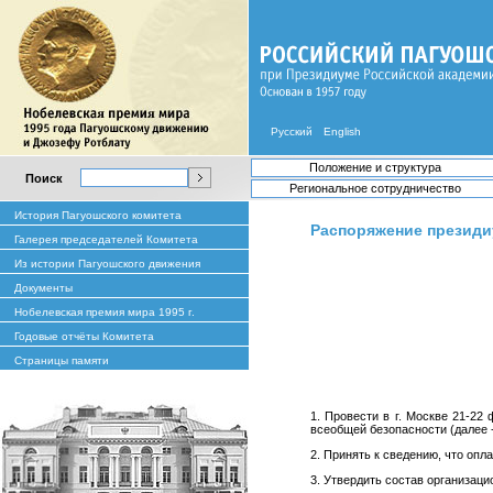
Русский
English
Положение и структура
Поиск
Региональное сотрудничество
История Пагуошского комитета
Распоряжение президи
Галерея председателей Комитета
Из истории Пагуошского движения
Документы
Нобелевская премия мира 1995 г.
Годовые отчёты Комитета
Страницы памяти
1.
Провести в г. Москве 21-2
всеобщей безопасности (далее -
2. Принять к сведению, что опл
3. Утвердить состав организац